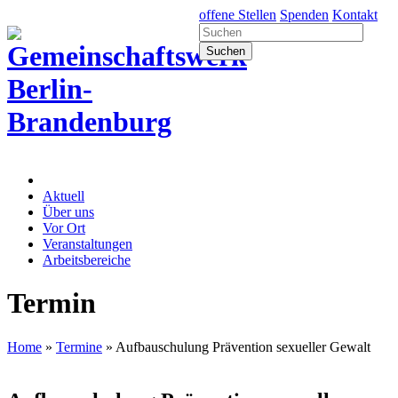
offene Stellen
Spenden
Kontakt
Aktuell
Über uns
Vor Ort
Veranstaltungen
Arbeitsbereiche
Termin
Home
»
Termine
»
Aufbauschulung Prävention sexueller Gewalt