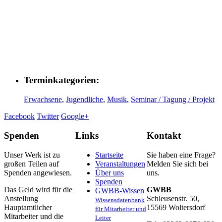
Terminkategorien:
Erwachsene
,
Jugendliche
,
Musik
,
Seminar / Tagung / Projekt
Facebook
Twitter
Google+
Spenden
Links
Kontakt
Unser Werk ist zu
Startseite
Sie haben eine Frage?
großen Teilen auf
Veranstaltungen
Melden Sie sich bei
Spenden angewiesen.
Über uns
uns.
Spenden
Das Geld wird für die
GWBB
GWBB-Wissen
Anstellung
Schleusenstr. 50,
Wissensdatenbank
Hauptamtlicher
15569 Woltersdorf
für Mitarbeiter und
Mitarbeiter und die
Leiter