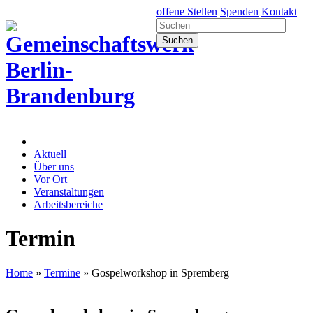
offene Stellen
Spenden
Kontakt
Aktuell
Über uns
Vor Ort
Veranstaltungen
Arbeitsbereiche
Termin
Home
»
Termine
»
Gospelworkshop in Spremberg