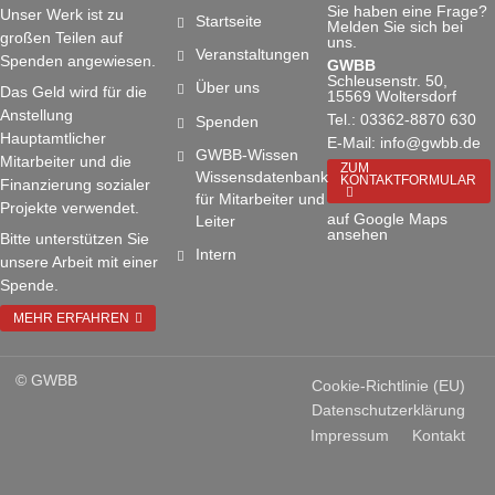
Sie haben eine Frage?
Unser Werk ist zu
Startseite
Melden Sie sich bei
großen Teilen auf
uns.
Veranstaltungen
Spenden angewiesen.
GWBB
Schleusenstr. 50,
Über uns
Das Geld wird für die
15569 Woltersdorf
Anstellung
Tel.: 03362-8870 630
Spenden
Hauptamtlicher
E-Mail: info@gwbb.de
GWBB-Wissen
Mitarbeiter und die
ZUM
Wissensdatenbank
KONTAKTFORMULAR
Finanzierung sozialer
für Mitarbeiter und
Projekte verwendet.
auf Google Maps
Leiter
ansehen
Bitte unterstützen Sie
Intern
unsere Arbeit mit einer
Spende.
MEHR ERFAHREN
© GWBB
Cookie-Richtlinie (EU)
Datenschutzerklärung
Impressum
Kontakt