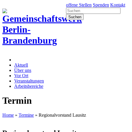
offene Stellen
Spenden
Kontakt
Aktuell
Über uns
Vor Ort
Veranstaltungen
Arbeitsbereiche
Termin
Home
»
Termine
»
Regionalvorstand Lausitz