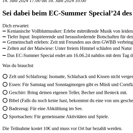
14. Juni
2024
17:00
bis
16. Juni
2024
10:00
Sei dabei beim EC-Summer Special’24 de
Dich erwartet:
➖️ Kenianische Vollblutmusiker: Erlebe mitreißende Musik von leide
➖️ Tiefer Input: Inspirierende und herausfordernde Botschaften für d
➖️ Gemeinschaft erleben: Zeit mit Freunden aus dem GWBB verbring
➖️ Zelten auf der Maiwiese: Unter freiem Himmel schlafen und Natur
➖️ Das EC-Summer Special endet am 16.06.24 nahtlos mit dem Tag d
Was du brauchst
⭕️ Zelt und Schlafzeug: Isomatte, Schlafsack und Kissen nicht verge
⭕️ Essen: Für Samstag und Sonntagmorgen gibt es Müsli und Cornflak
⭕️ Geschirr: Bring deinen eigenen Teller, Becher und Besteck mit.
⭕️ Bibel (Falls du noch keine hast, bekommst du eine von uns gesche
⭕️ Badezeug: Für eine Abkühlung im See.
⭕️ Sportsachen: Für gemeinsame Aktivitäten und Spiele.
Die Teilnahme kostet 10€ und muss vor Ort bar bezahlt werden.