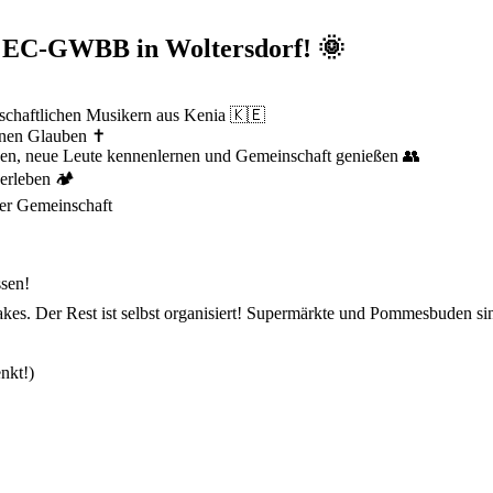
s EC-GWBB in Woltersdorf! 🌞
nschaftlichen Musikern aus Kenia 🇰🇪
einen Glauben ✝️
en, neue Leute kennenlernen und Gemeinschaft genießen 👥
 erleben 🏕
er Gemeinschaft
ssen!
es. Der Rest ist selbst organisiert! Supermärkte und Pommesbuden si
nkt!)