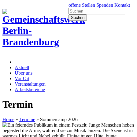
offene Stellen
Spenden
Kontakt
Aktuell
Über uns
Vor Ort
Veranstaltungen
Arbeitsbereiche
Termin
Home
»
Termine
»
Sommercamp 2026