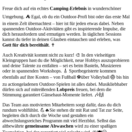
Freue dich auf ein echtes
Camping-Erlebnis
in wunderschöner
Umgebung. ⛺ Egal, ob du ein Outdoor-Profi bist oder das erste Mal
in einem Zelt übernachtest – hier ist für jeden etwas dabei. Neben
spannenden Outdoor-Aktivitäten gibt es inspirierende Impulse, die
dich herausfordern und ermutigen werden. In täglichen Sessions
kannst du tiefer in deinen Glauben eintauchen und erleben, was
Gott für dich bereithält
. ✝️
Auch Kreativität kommt nicht zu kurz! 🎨 In den vielseitigen
Kleingruppen hast du die Möglichkeit, neue Hobbys auszuprobieren
und deine Talente zu entfalten – sei es beim Basteln, Musizieren
oder in spannenden Workshops. 🎸 Sportbegeisterte kommen
ebenfalls auf ihre Kosten – von Fußball ⚽über Volleyball 🏐 bis hin
zu actiongeladenen Outdoor-Spielen ist alles dabei. Musikliebhaber
dürfen sich auf mitreißenden
Lobpreis
freuen, bei dem die
Stimmung garantiert Gänsehaut-Momente liefert. 🎶🙌
Das Team aus motivierten Mitarbeitern sorgt dafür, dass du dich
rundum wohlfühlst. 💪🔥Sie stehen dir mit Rat und Tat zur Seite,
begleiten dich durch die Woche und gestalten ein
abwechslungsreiches Programm mit viel Herzblut. Selbst das
altbewährte
gemeinsame Abwaschen
wird zu einer spaßigen