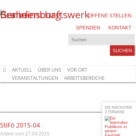
OFFENE STELLEN
SPENDEN
KONTAKT
AKTUELL
ÜBER UNS
VOR ORT
VERANSTALTUNGEN
ARBEITSBEREICHE
STIFÖ 2015-04
HOME
»
AKTUELL
»
STIFÖ 2015-04
DIE NÄCHSTEN
3 TERMINE
StiFö 2015-04
27.
04.
2015