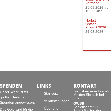
Vorstand
25.08.2026 ab
16:00 Uhr
Herbst-
Ostsee-
Freizeit 2026
29.08.2026
SPENDEN
LINKS
KONTAKT
Sie haben eine Frage?
Unser Werk ist zu
Startseite
Melden Sie sich bei
großen Teilen auf
uns.
Veranstaltungen
Spenden angewiesen.
GWBB
Schleusenstr. 50,
Über uns
Das Geld wird für die
15569 Woltersdorf