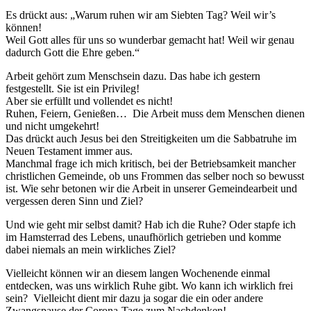
Es drückt aus: „Warum ruhen wir am Siebten Tag? Weil wir’s
können!
Weil Gott alles für uns so wunderbar gemacht hat! Weil wir genau
dadurch Gott die Ehre geben.“
Arbeit gehört zum Menschsein dazu. Das habe ich gestern
festgestellt. Sie ist ein Privileg!
Aber sie erfüllt und vollendet es nicht!
Ruhen, Feiern, Genießen… Die Arbeit muss dem Menschen dienen
und nicht umgekehrt!
Das drückt auch Jesus bei den Streitigkeiten um die Sabbatruhe im
Neuen Testament immer aus.
Manchmal frage ich mich kritisch, bei der Betriebsamkeit mancher
christlichen Gemeinde, ob uns Frommen das selber noch so bewusst
ist. Wie sehr betonen wir die Arbeit in unserer Gemeindearbeit und
vergessen deren Sinn und Ziel?
Und wie geht mir selbst damit? Hab ich die Ruhe? Oder stapfe ich
im Hamsterrad des Lebens, unaufhörlich getrieben und komme
dabei niemals an mein wirkliches Ziel?
Vielleicht können wir an diesem langen Wochenende einmal
entdecken, was uns wirklich Ruhe gibt. Wo kann ich wirklich frei
sein? Vielleicht dient mir dazu ja sogar die ein oder andere
Zwangspause der Corona-Tage zum Nachdenken!