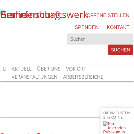
OFFENE STELLEN
SPENDEN
KONTAKT
AKTUELL
ÜBER UNS
VOR ORT
VERANSTALTUNGEN
ARBEITSBEREICHE
DAS WAR DER TAG DER
GEMEINSCHAFT 2025
HOME
»
AKTUELL
»
DAS WAR DER TAG DER GEMEINSCHAFT 2025
DIE NÄCHSTEN
3 TERMINE