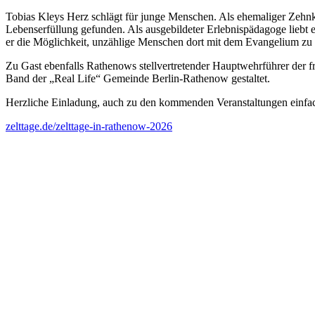
Tobias Kleys Herz schlägt für junge Menschen. Als ehemaliger Zehnkä
Lebenserfüllung gefunden. Als ausgebildeter Erlebnispädagoge liebt
er die Möglichkeit, unzählige Menschen dort mit dem Evangelium zu e
Zu Gast ebenfalls Rathenows stellvertretender Hauptwehrführer der f
Band der „Real Life“ Gemeinde Berlin-Rathenow gestaltet.
Herzliche Einladung, auch zu den kommenden Veranstaltungen einfach
zelttage.de/zelttage-in-rathenow-2026